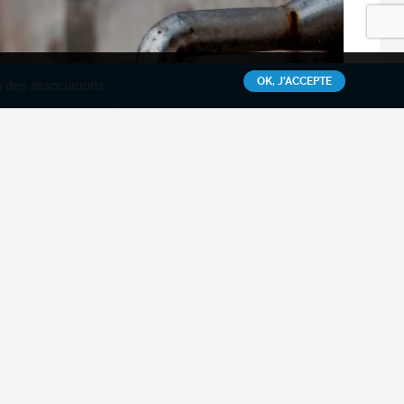
OK, J'ACCEPTE
 des associations
SPANC des Communes