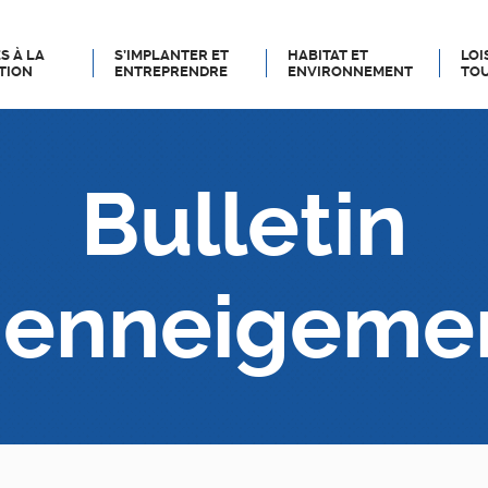
S À LA
S’IMPLANTER ET
HABITAT ET
LOI
TION
ENTREPRENDRE
ENVIRONNEMENT
TOU
Bulletin
’enneigeme