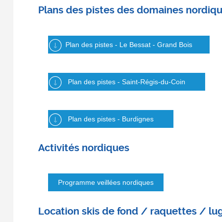
Plans des pistes des domaines nordiq
Plan des pistes - Le Bessat - Grand Bois
Plan des pistes - Saint-Régis-du-Coin
Plan des pistes - Burdignes
Activités nordiques
Programme veillées nordiques
Location skis de fond / raquettes / lu