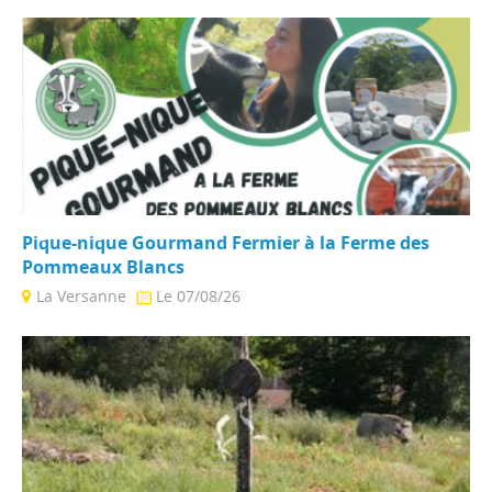
Le cinéma Jules Verne vous accueille dans sa salle de 221
places et vous propose ...
Pique-nique Gourmand Fermier à la Ferme des
Pommeaux Blancs
La Versanne
Le 07/08/26
Partez pour 4h de détente et de découvertes en pleine
nature au coeur du Pilat, ...