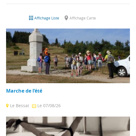
Affichage Liste
Affichage Carte
Marche de l’été
Le Bessat
Le 07/08/26
Randonnée d'une dizaine de km autour du Bessat,
accompagnée par les guides animateurs du Pilat ...