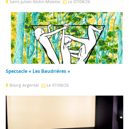
Saint-Julien-Molin-Molette
Le 07/08/26
Entre post-punk, synthwave et rock psychédélique, le groupe
brouille les genres avec une musique brute ...
Spectacle « Les Baudrières »
Bourg-Argental
Le 07/08/26
Ce spectacle accessible à tous les publics dès 6 ans, mêle la
technique acrobatique et ...