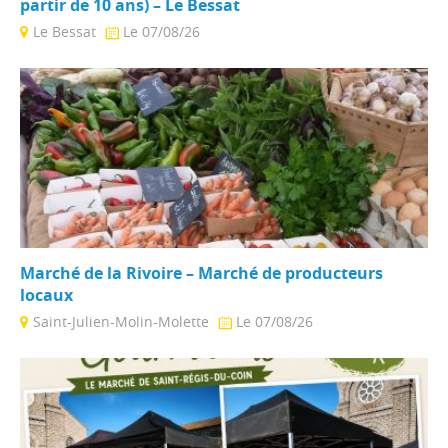
partir de 10 ans) – Le Bessat
Le Bessat
Le 07/08/26
Découvrez la course d'orientation et la carabine laser sous
forme de challenge ludique, accompagné par ...
Marché de la Rivoire – Marché de producteurs
locaux
Saint-Julien-Molin-Molette
Le 07/08/26
Tous les vendredis, retrouvez les productions bio de la
Rivoire (légumes, œufs, pains) : - ...