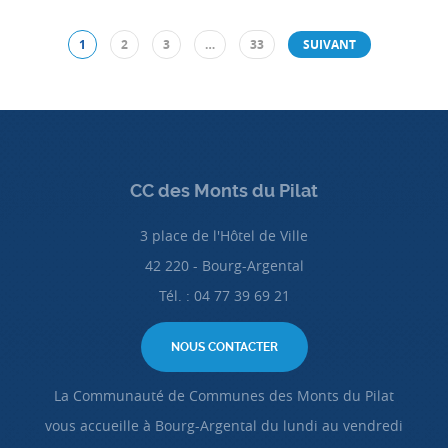
1
2
3
…
33
SUIVANT
CC des Monts du Pilat
3 place de l'Hôtel de Ville
42 220 - Bourg-Argental
Tél. : 04 77 39 69 21
NOUS CONTACTER
La Communauté de Communes des Monts du Pilat
vous accueille à Bourg-Argental du lundi au vendredi