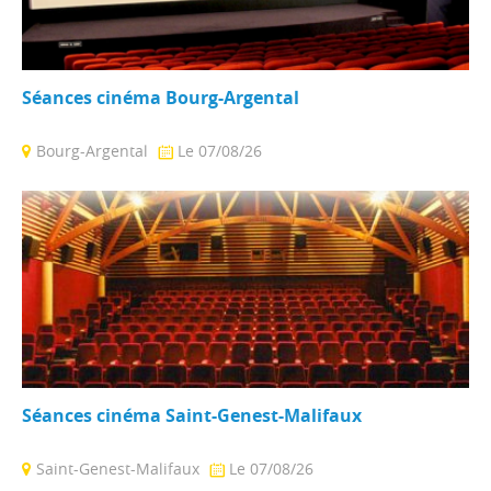
Séances cinéma Bourg-Argental
Bourg-Argental
Le 07/08/26
Salle climatisée pouvant accueillir 212 personnes (dont 6
places pour personnes à mobilité réduite). Parking ...
Séances cinéma Saint-Genest-Malifaux
Saint-Genest-Malifaux
Le 07/08/26