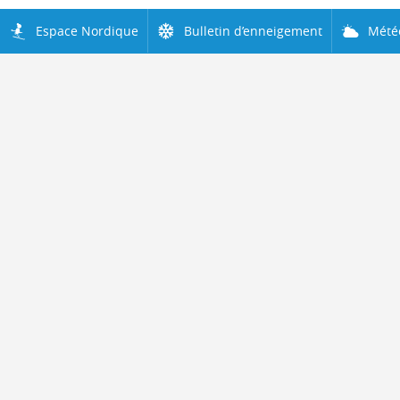
Espace Nordique
Bulletin d’enneigement
Mété