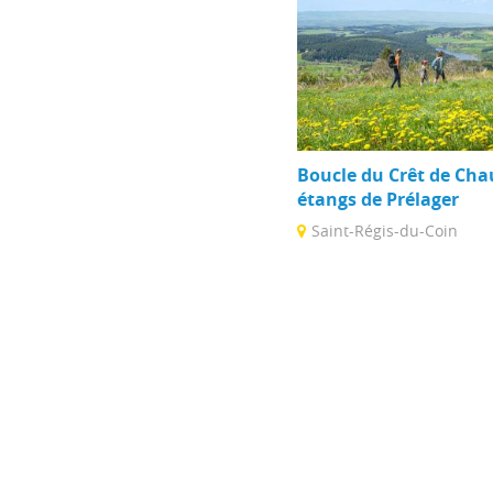
Boucle du Crêt de Cha
étangs de Prélager
Saint-Régis-du-Coin
En toute saison, profitez 
exceptionnelle depuis le C
Chaussitre, culminant à 1 .