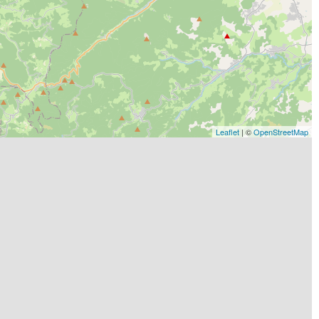
Leaflet
| ©
OpenStreetMap