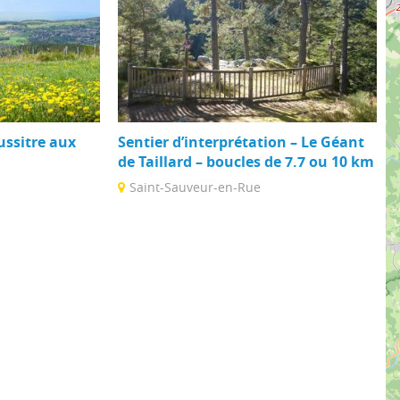
ussitre aux
Sentier d’interprétation – Le Géant
de Taillard – boucles de 7.7 ou 10 km
Saint-Sauveur-en-Rue
d'une vue
Imposant de par sa taille (48,68m) et de
rêt de
par son volume 24m3, ce sapin, déjà ...
..