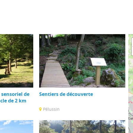
 sensoriel de
Sentiers de découverte
ucle de 2 km
Pélussin
atifs et
Envie de balades ludiques à faire en
et ludiques qui
famille ? Téléchargez la plaquette de nos
 ...
sentiers ...