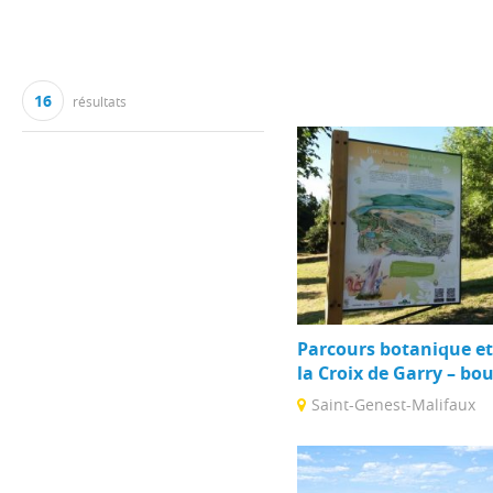
16
résultats
Parcours botanique et
la Croix de Garry – bo
Saint-Genest-Malifaux
Sentier avec poteaux explic
installations sensorielles 
vous invitent à découvrir la