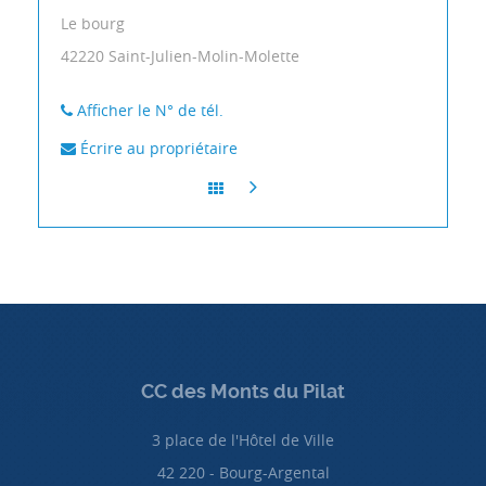
Le bourg
42220
Saint-Julien-Molin-Molette
Afficher le N° de tél.
Écrire au propriétaire
CC des Monts du Pilat
3 place de l'Hôtel de Ville
42 220 - Bourg-Argental