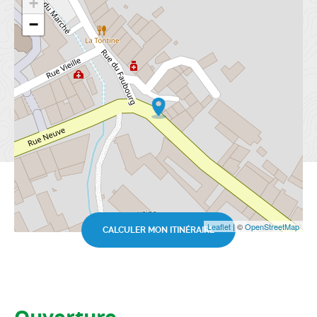
+
−
Leaflet
| ©
OpenStreetMap
CALCULER MON ITINÉRAIRE