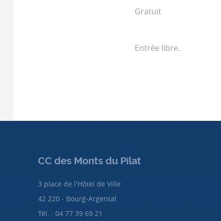
Gratuit
Entrée libre.
CC des Monts du Pilat
3 place de l'Hôtel de Ville
42 220 - Bourg-Argental
Tél. : 04 77 39 69 21