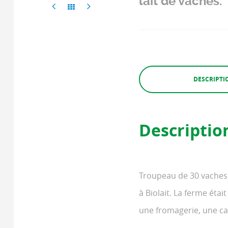
lait de vaches.
DESCRIPTI
Descriptio
Troupeau de 30 vaches,
à Biolait. La ferme étai
une fromagerie, une cav