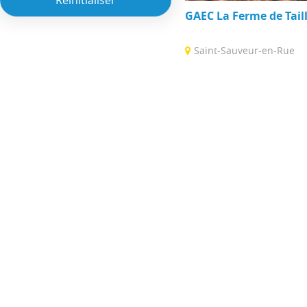
GAEC La Ferme de Tail
Saint-Sauveur-en-Rue
Sur les hauteurs de Saint
exploitation familiale de p
vaches Aubrac certifié bio. 