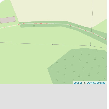
Leaflet
| ©
OpenStreetMap