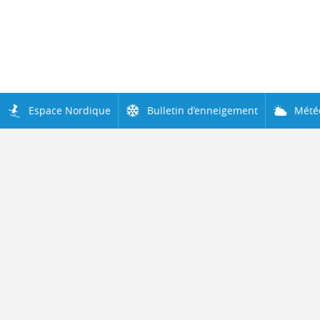
Espace Nordique
Bulletin d’enneigement
Mété