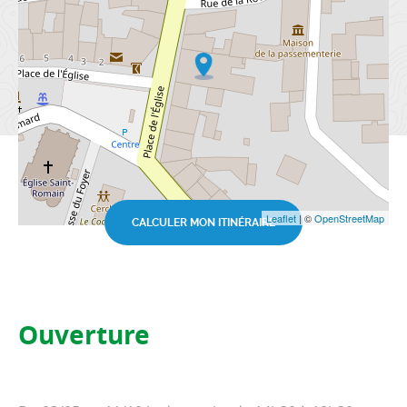
Leaflet
| ©
OpenStreetMap
CALCULER MON ITINÉRAIRE
Ouverture