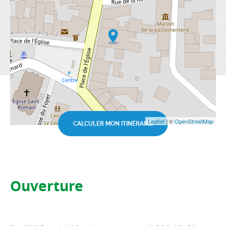
Leaflet
| ©
OpenStreetMap
CALCULER MON ITINÉRAIRE
Ouverture