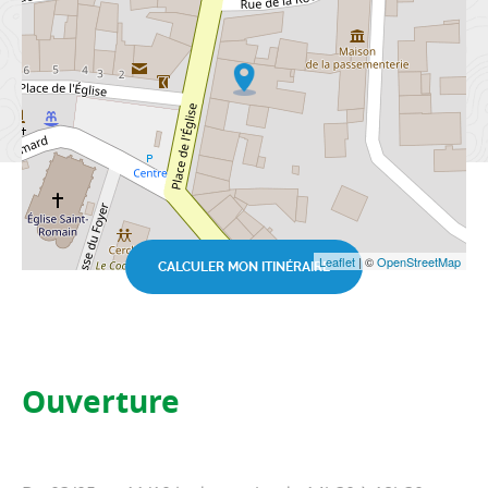
Leaflet
| ©
OpenStreetMap
CALCULER MON ITINÉRAIRE
Ouverture