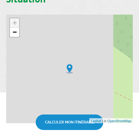
+
−
Leaflet
| ©
OpenStreetMap
CALCULER MON ITINÉRAIRE