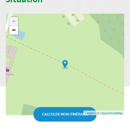
+
−
Leaflet
| ©
OpenStreetMap
CALCULER MON ITINÉRAIRE