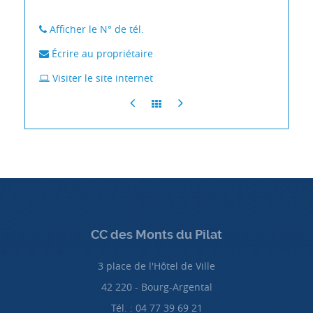
Afficher le N° de tél.
Écrire au propriétaire
Visiter le site internet
CC des Monts du Pilat
3 place de l'Hôtel de Ville
42 220 - Bourg-Argental
Tél. : 04 77 39 69 21