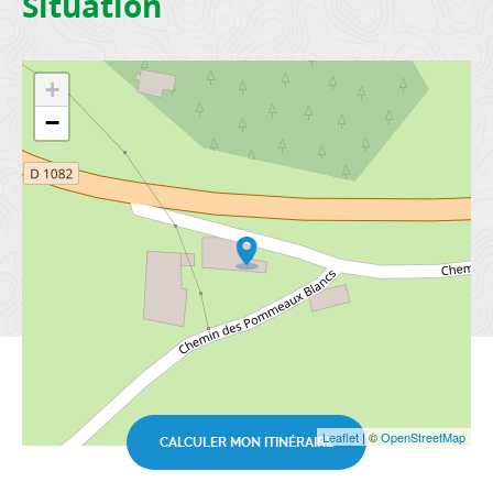
Situation
+
−
Leaflet
| ©
OpenStreetMap
CALCULER MON ITINÉRAIRE