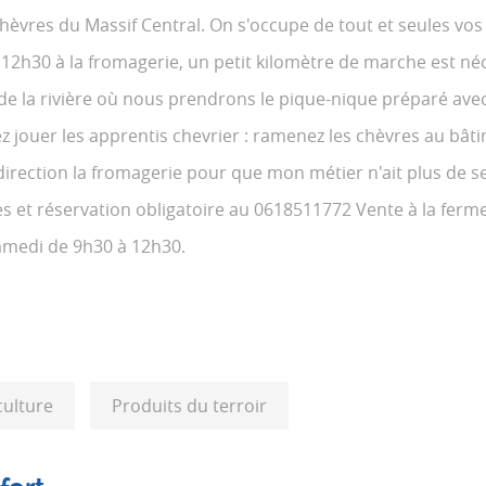
èvres du Massif Central. On s'occupe de tout et seules vos
 12h30 à la fromagerie, un petit kilomètre de marche est né
e la rivière où nous prendrons le pique-nique préparé avec 
ez jouer les apprentis chevrier : ramenez les chèvres au bât
s direction la fromagerie pour que mon métier n'ait plus de s
es et réservation obligatoire au 0618511772 Vente à la ferm
Samedi de 9h30 à 12h30.
culture
Produits du terroir