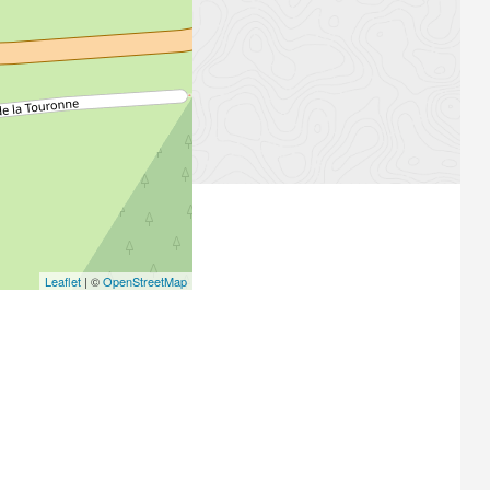
Leaflet
| ©
OpenStreetMap