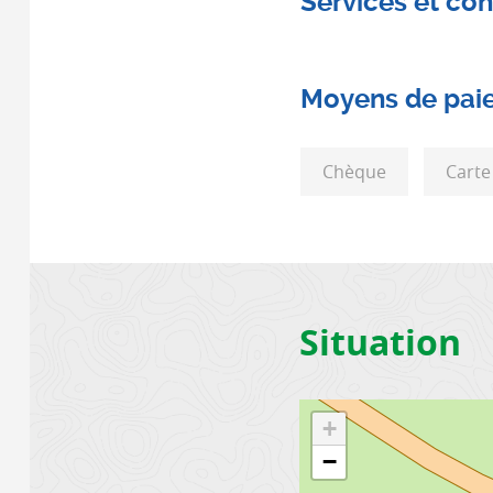
Services et con
Moyens de pai
Chèque
Carte
Situation
+
−