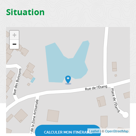
Situation
+
−
Leaflet
| ©
OpenStreetMap
CALCULER MON ITINÉRAIRE