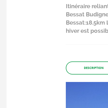
Itinéraire reli
Bessat Budign
Bessat:18.5km L
hiver est possi
DESCRIPTION