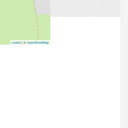
Leaflet
| ©
OpenStreetMap