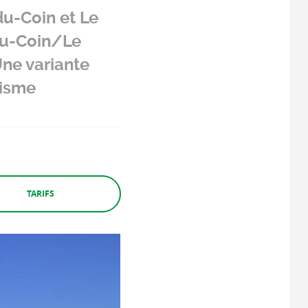
du-Coin et Le
du-Coin/Le
Une variante
risme
TARIFS