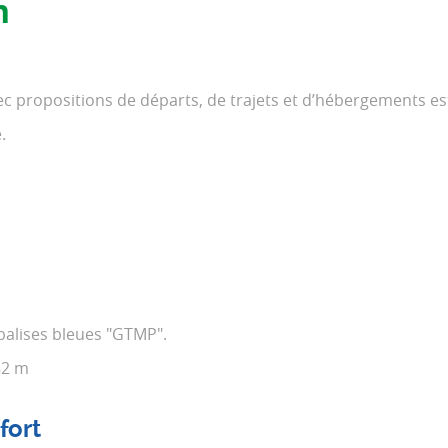
n
ec propositions de départs, de trajets et d’hébergements e
.
 balises bleues "GTMP".
82 m
fort