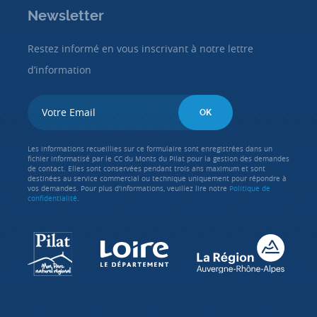
Newsletter
Restez informé en vous inscrivant à notre lettre
d’information
Les informations recueillies sur ce formulaire sont enregistrées dans un
fichier informatisé par le CC du Monts du Pilat pour la gestion des demandes
de contact. Elles sont conservées pendant trois ans maximum et sont
destinées au service commercial ou technique uniquement pour répondre à
vos demandes. Pour plus d'informations, veuillez lire notre
Politique de
confidentialité
.