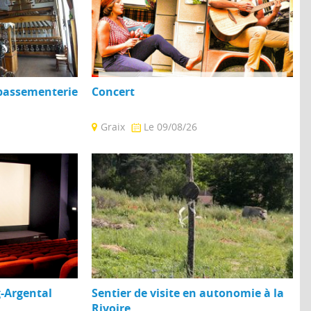
 passementerie
Concert
Graix
Le 09/08/26
té textile du
Venez passer un moment convivial en
 reconstitué :
musique avec Seb et So (chanson française
et reggae). ...
-Argental
Sentier de visite en autonomie à la
Rivoire