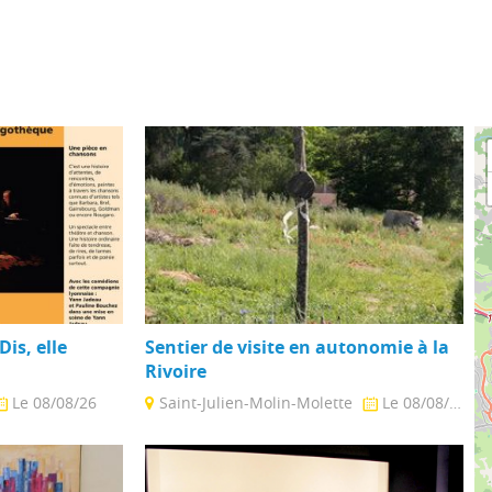
is, elle
Sentier de visite en autonomie à la
Rivoire
Le 08/08/26
Saint-Julien-Molin-Molette
Le 08/08/26
, un spectacle
Visitez le centre de façon autonome en
par la Cie
suivant un sentier balisé au gré des
activités. ...