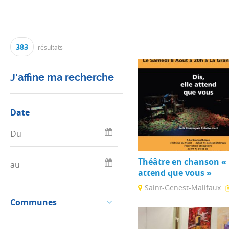
383
résultats
J'affine ma recherche
Date
Théâtre en chanson « D
attend que vous »
Saint-Genest-Malifaux
Communes
"Dis, elle attend que vous"
entre théâtre et chansons 
Relativement ...