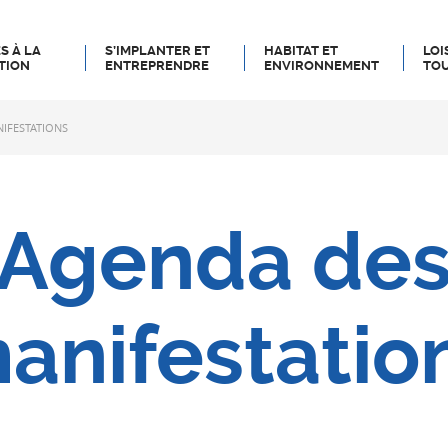
S À LA
S’IMPLANTER ET
HABITAT ET
LOI
TION
ENTREPRENDRE
ENVIRONNEMENT
TOU
IFESTATIONS
Agenda de
anifestatio