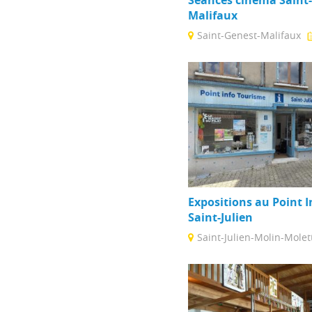
Malifaux
Saint-Genest-Malifaux
Le cinéma Jules Verne vou
sa salle de 221 places et v
Expositions au Point 
Saint-Julien
Saint-Julien-Molin-Molet
Poussez la porte du Point 
2 expositions : - l'une cons