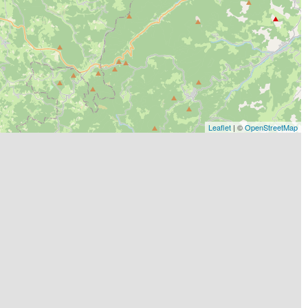
Leaflet
| ©
OpenStreetMap