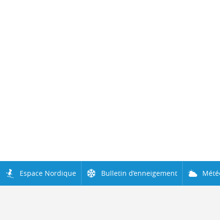
Espace Nordique
Bulletin d’enneigement
Mété