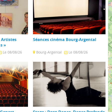
 Artistes
Séances cinéma Bourg-Argental
s »
Le 08/08/26
Bourg-Argental
Le 08/08/26
présenteront
Salle climatisée pouvant accueillir 212
es, sculptures et
personnes (dont 6 places pour personnes
à mobilité réduite). Parking ...
-Genest-
Stage : Deep Dance, Danse Profonde