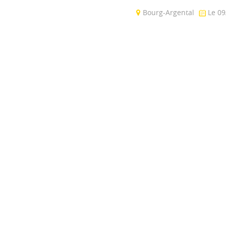
Bourg-Argental
Le 09
Salle climatisée pouvant ac
personnes (dont 6 places
à mobilité réduite). Parking