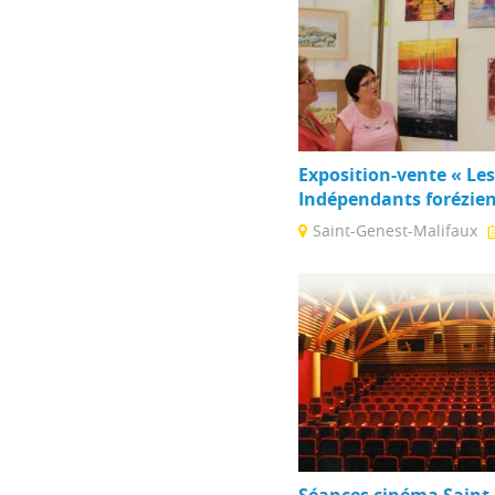
Exposition-vente « Les
Indépendants forézien
Saint-Genest-Malifaux
Une quinzaine d'artistes 
leurs réalisations (peintur
photographies).
Séances cinéma Saint