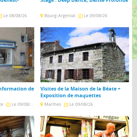
Le 08/08/26
Bourg-Argental
Le 09/08/26
s accueille dans
Ressenti et expression profonde dans la
ous propose ...
danse : Technique sens et conscience
Instruments Pilates Improvisations ...
Information de
Visites de la Maison de la Béate +
Exposition de maquettes
te
Le 09/08/26
Marlhes
Le 09/08/26
Info et découvrez
Présentation de l'histoire locale et de la vie
acrée à ...
d'autrefois : histoire des Béates, ustensiles
et ...