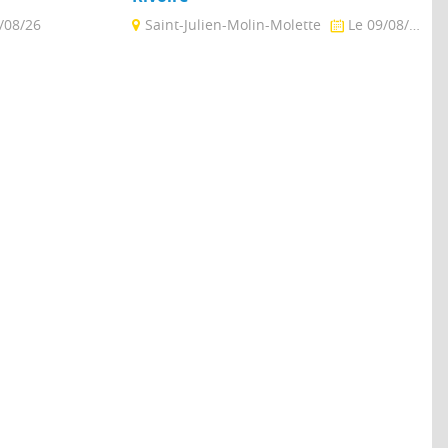
/08/26
Saint-Julien-Molin-Molette
Le 09/08/26
cueillir 212
Visitez le centre de façon autonome en
 pour personnes
suivant un sentier balisé au gré des
 ...
activités. ...