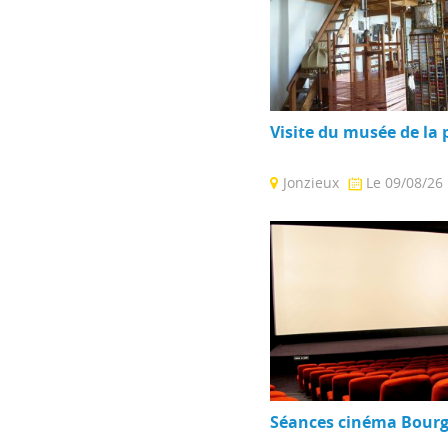
Visite du musée de la
Jonzieux
Le 09/08/26
Lieu de mémoire de l’activi
Haut-Pilat. Un savoir-faire
appartement et atelier ...
Séances cinéma Bourg