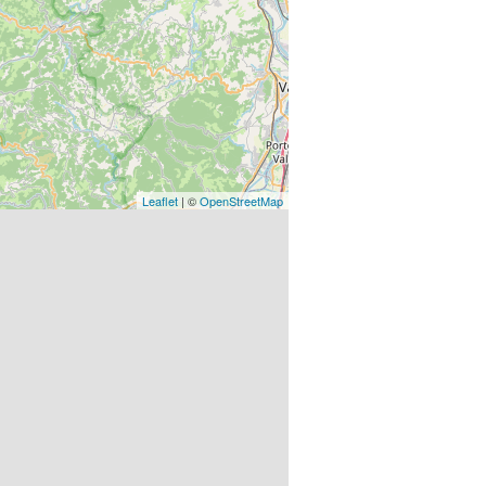
Leaflet
| ©
OpenStreetMap