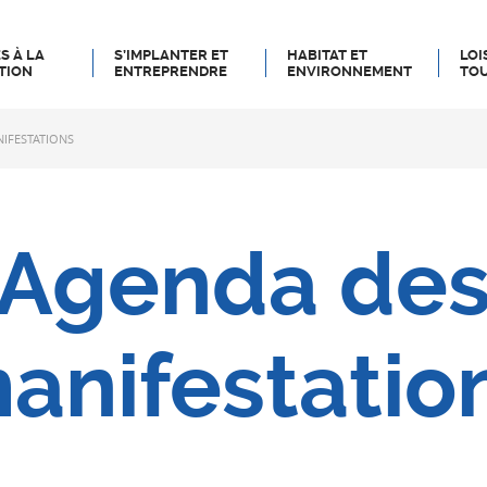
S À LA
S’IMPLANTER ET
HABITAT ET
LOI
TION
ENTREPRENDRE
ENVIRONNEMENT
TOU
IFESTATIONS
Agenda de
anifestatio